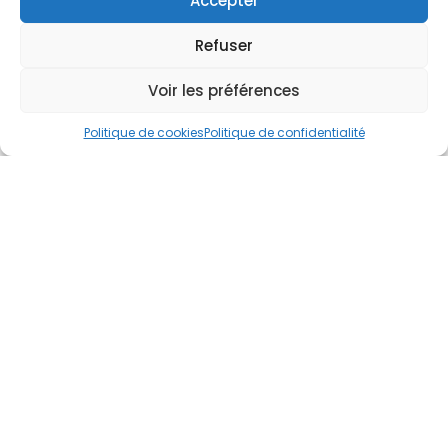
Accepter
Refuser
Demandez
un devis facilement !
Voir les préférences
Politique de cookies
Politique de confidentialité
Parlez-nous de votre projet