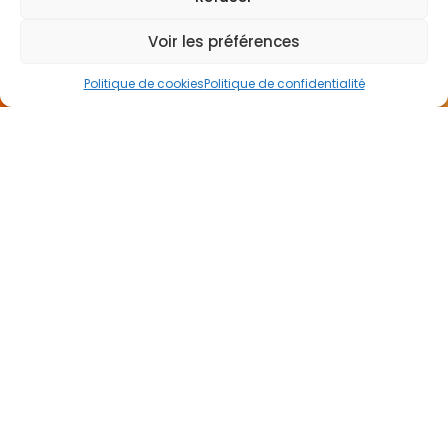
Voir les préférences
Politique de cookies
Politique de confidentialité
CONTACTEZ
-NOUS
Je veux être rappelé(e)
NEWSLETTER