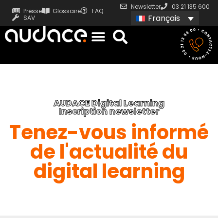
Newsletter
03 21 135 600
Presse
Glossaire
FAQ
Français
SAV
AUDACE Digital Learning
Inscription newsletter
Tenez-vous informé
de l'actualité du
digital learning