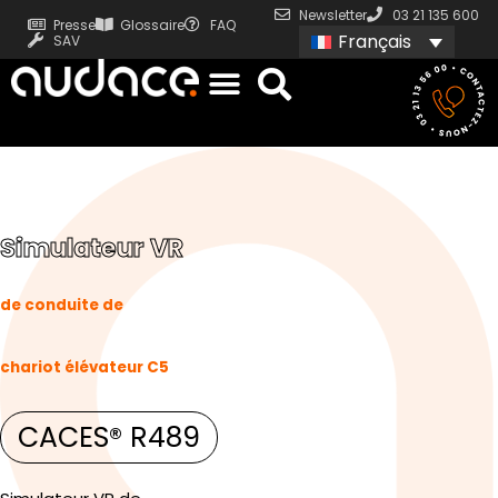
Newsletter
03 21 135 600
Presse
Glossaire
FAQ
Français
SAV
Simulateur VR
de conduite de
chariot élévateur C5
CACES® R489