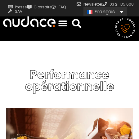
Newsletter
03 21 135 600
Presse
Glossaire
FAQ
Français
SAV
Performance
opérationnelle