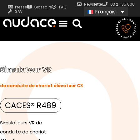
Newsletter
03 21 135 600
Presse
Glossaire
FAQ
Français
SAV
Simulateur VR
de conduite de chariot élévateur C3
CACES® R489
Simulateurs VR de
conduite de chariot