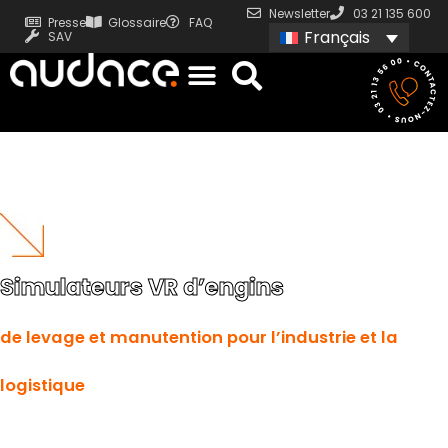
Newsletter
03 21 135 600
Presse
Glossaire
FAQ
Français
SAV
Simulateurs VR d’engins
de levage et manutention pour l’industrie et la
logistique