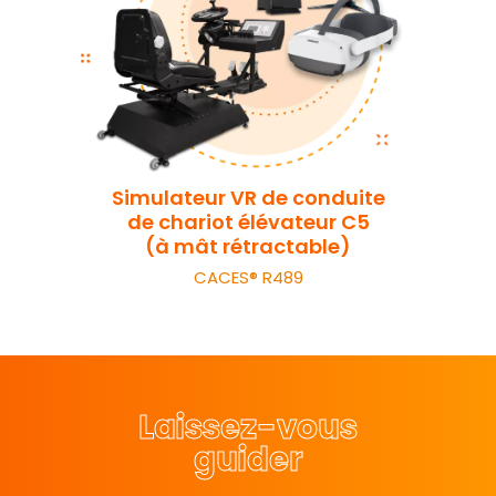
Simulateur VR de conduite
de chariot élévateur C5
(à mât rétractable)
CACES® R489
Laissez-vous
guider