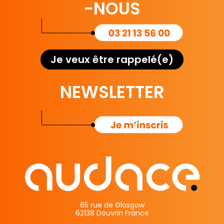
-NOUS
Je veux être rappelé(e)
NEWSLETTER
65 rue de Glasgow
62138 Douvrin France