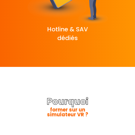
Hotline & SAV
dédiés
Pourquoi
former sur un
simulateur VR ?