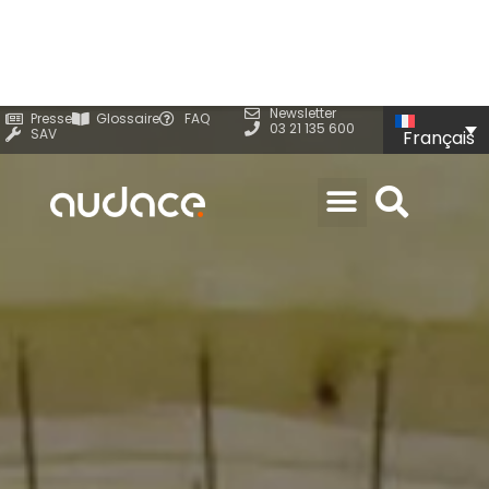
Newsletter
Presse
Glossaire
FAQ
03 21 135 600
SAV
Français