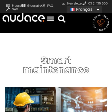
Newsletter
03 21 135 600
Presse
Glossaire
FAQ
Français
SAV
Smart
maintenance