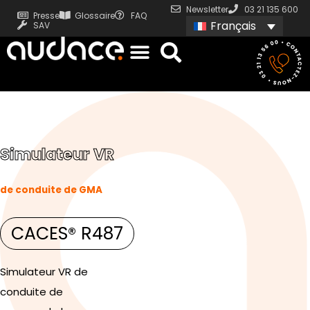
Newsletter
03 21 135 600
Presse
Glossaire
FAQ
Français
SAV
Simulateur VR
de conduite de GMA
CACES® R487
Simulateur VR de
conduite de