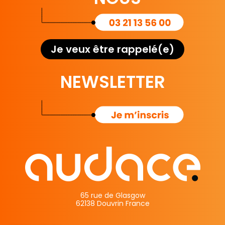
Je veux être rappelé(e)
NEWSLETTER
65 rue de Glasgow
62138 Douvrin France