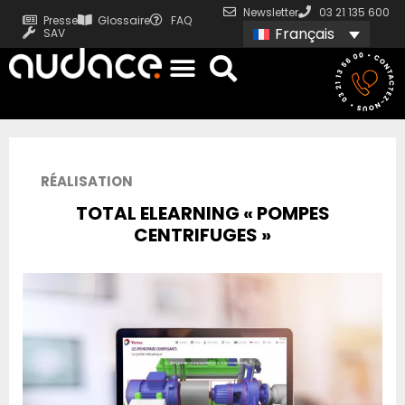
Newsletter
03 21 135 600
Presse
Glossaire
FAQ
Français
SAV
RÉALISATION
TOTAL ELEARNING « POMPES
CENTRIFUGES »