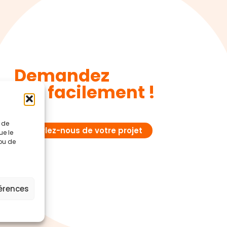
Demandez
devis facilement !
t de
Parlez-nous de votre projet
ue le
 ou de
férences