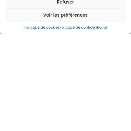
Refuser
Voir les préférences
Politique de cookies
Politique de confidentialité
CONTACTEZ
-NOUS
Je veux être rappelé(e)