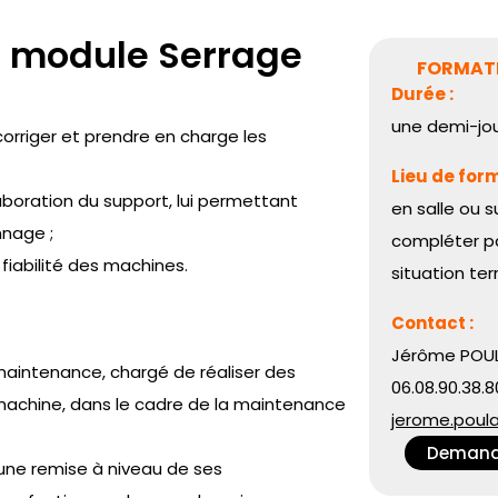
 : module Serrage
FORMATI
Durée :
une demi-jo
corriger et prendre en charge les
Lieu de form
aboration du support, lui permettant
en salle ou s
nage ;
compléter p
fiabilité des machines.
situation ter
Contact :
Jérôme POUL
maintenance, chargé de réaliser des
06.08.90.38.8
 machine, dans le cadre de la maintenance
jerome.poul
Demande
ne remise à niveau de ses