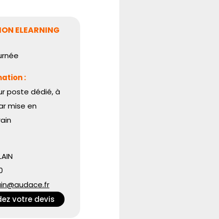
ON ELEARNING
urnée
ation :
ur poste dédié, à
ar mise en
rain
AIN
0
ain@audace.fr
z votre devis