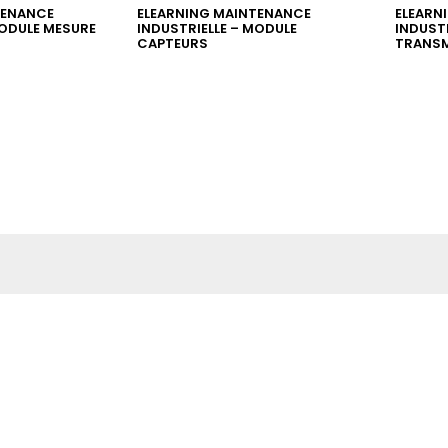
TENANCE
ELEARNING MAINTENANCE
ELEARN
MODULE MESURE
INDUSTRIELLE – MODULE
INDUSTR
CAPTEURS
TRANSM