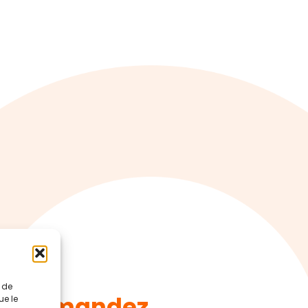
t de
Demandez
ue le