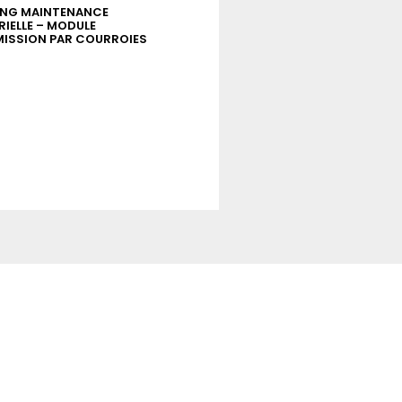
ING MAINTENANCE
ELEARNING MAINTENANCE
IELLE – MODULE
INDUSTRIELLE – MODULE FREINS
ISSION PAR COURROIES
INDUSTRIELS