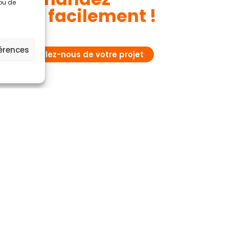
 ou de
devis facilement !
férences
Parlez-nous de votre projet