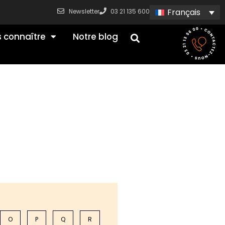
Français
Newsletter
03 21 135 600
 connaître
Notre blog
O
P
Q
R