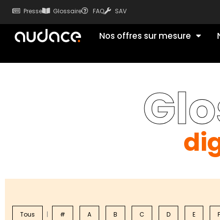
Presse
Glossaire
FAQ
SAV
Nos offres sur mesure
Glo
dig
Tous
|
#
A
B
C
D
E