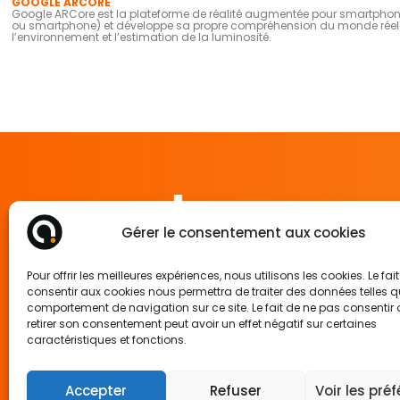
GOOGLE ARCORE
Google ARCore est la plateforme de réalité augmentée pour smartphones e
ou smartphone) et développe sa propre compréhension du monde réel. 
l’environnement et l’estimation de la luminosité.
Gérer le consentement aux cookies
65 rue de Glasgow
Pour offrir les meilleures expériences, nous utilisons les cookies. Le fai
62138 Douvrin France
consentir aux cookies nous permettra de traiter des données telles q
comportement de navigation sur ce site. Le fait de ne pas consentir
retirer son consentement peut avoir un effet négatif sur certaines
Mentions légales
caractéristiques et fonctions.
Politique de confidentialité
Politique des cookies
Accepter
Refuser
Voir les pré