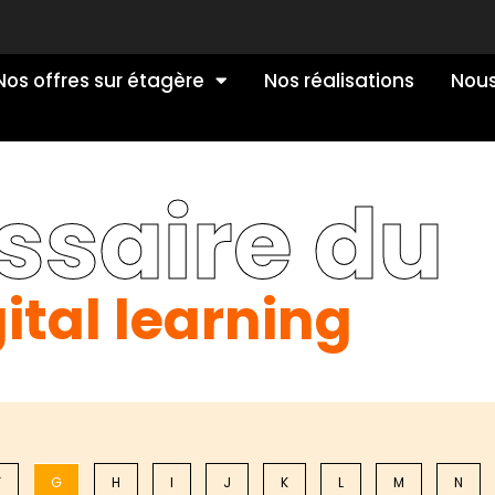
Nos offres sur étagère
Nos réalisations
Nous
ssaire du
ital learning
F
G
H
I
J
K
L
M
N