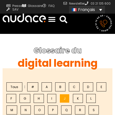
Newsletter
03 21 135 600
Presse
Glossaire
FAQ
Français
SAV
Glossaire du
digital learning
Tous
|
#
A
B
C
D
E
F
G
H
I
J
K
L
M
N
O
P
Q
R
S