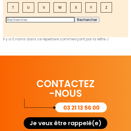
T
U
V
W
X
Y
Z
Il y a 0 noms dans ce répertoire commençant par la lettre J.
CONTACTEZ
-NOUS
Je veux être rappelé(e)