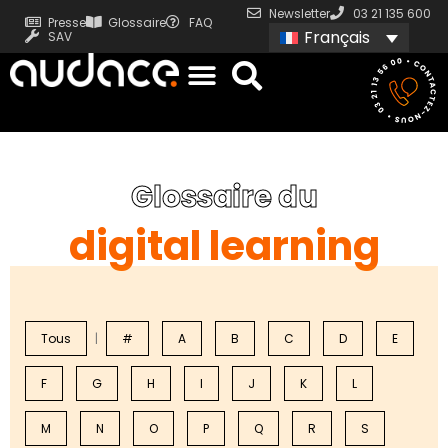
Newsletter
03 21 135 600
Presse
Glossaire
FAQ
Français
SAV
Glossaire du
digital learning
Tous
|
#
A
B
C
D
E
F
G
H
I
J
K
L
M
N
O
P
Q
R
S