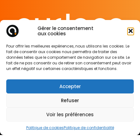
Gérer le consentement
aux cookies
65 rue de Glasgow
Pour offrir les meilleures expériences, nous utilisons les cookies. Le
62138 Douvrin France
fait de consentir aux cookies nous permettra de traiter des
données telles que le comportement de navigation sur ce site. Le
fait de ne pas consentir ou de retirer son consentement peut avoir
Mentions légales
un effet négatif sur certaines caractéristiques et fonctions.
Politique de confidentialité
Politique des cookies
Accepter
Refuser
SUIVEZ-NOUS SUR
Voir les préférences
Politique de cookies
Politique de confidentialité