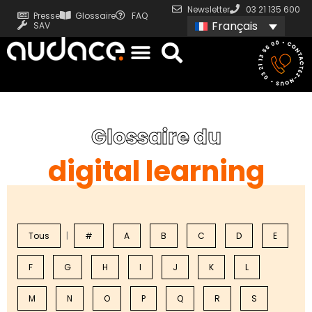
Newsletter
03 21 135 600
Presse
Glossaire
FAQ
Français
SAV
Glossaire du
digital learning
Tous
|
#
A
B
C
D
E
F
G
H
I
J
K
L
M
N
O
P
Q
R
S