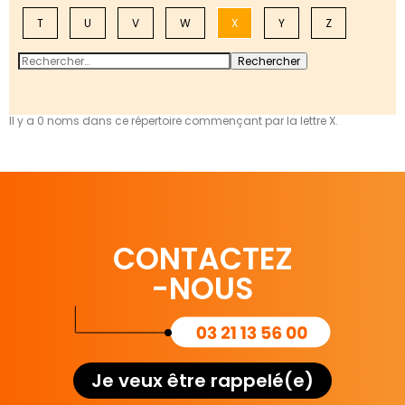
T
U
V
W
X
Y
Z
Il y a 0 noms dans ce répertoire commençant par la lettre X.
CONTACTEZ
-NOUS
Je veux être rappelé(e)