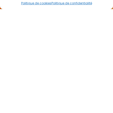
Politique de cookies
Politique de confidentialité
CONTACTEZ
-NOUS
Je veux être rappelé(e)
NEWSLETTER