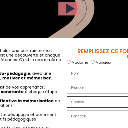
REMPLISSEZ CE FO
t plus une contrainte mais
 est une découverte et chaque
mpétences. C’est le cœur même
Madame
Monsieur
do-pédagogie
, avec une
, motiver et mémoriser.
iat
de vos apprenants ;
n constante
à chaque étape
ficative la mémorisation
de
ations.
 cette pédagogie et comment
ectifs pédagogiques