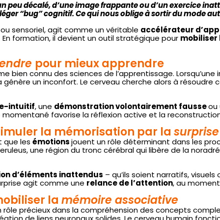
 peu décalé, d’une image frappante ou d’un exercice inatte
 léger “bug” cognitif. Ce qui nous oblige à sortir du mode a
l ou sensoriel, agit comme un véritable
accélérateur d’app
 En formation, il devient un outil stratégique pour
mobiliser 
rendre
pour mieux apprendre
e bien connu des sciences de l’apprentissage. Lorsqu’une i
génère un inconfort. Le cerveau cherche alors à résoudre ce
-intuitif
, une
démonstration volontairement fausse
ou
momentané favorise la réflexion active et la reconstruction
timuler la mémorisation par la
surprise
t que les
émotions
jouent un rôle déterminant dans les pro
ruleus, une région du tronc cérébral qui libère de la noradrén
ion d’éléments inattendus
– qu’ils soient narratifs, visuel
surprise agit comme une
relance de l’attention
, au moment o
obiliser la
mémoire associative
n rôle précieux dans la compréhension des concepts comple
a création de liens neuronaux solides. Le cerveau humain foncti