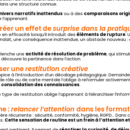
 dans une structure connue.
nivers narratifs inattendus
ou à des
comparaisons orig
e l’apprenant.
créer un effet de
surprise dans la pratiq
en efficacité lorsqu’il introduit des
éléments de rupture
. 
ndait, une conséquence inattendue, un obstacle nouveau : au
éclenche une
activité de résolution de problème
, qui stim
n découvre la pertinence dans l’action.
iser une
restitution créative
ropice à l’introduction d’un décalage pédagogique. Demand
e rôle ou de carte mentale l’oblige à reformuler activemen
a
consolidation des connaissances
.
type de restitution oblige l’apprenant à hiérarchiser l’inform
ne :
relancer l’attention
dans les format
ère récurrente : sécurité, conformité, hygiène, RGPD… Dans
us.
Cette sensation de routine est un frein à l’attention 
ment pertinent. Il permet de
réactiver la curiosité, de déj