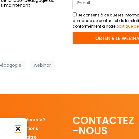
e de la ludo-pédagogie au
dès maintenant !
Je consens à ce que les informat
demande de contact et de la relat
conformément à notre
politique de
OBTENIR LE WEBINA
pédagogie
webinar
CONTACTEZ
Nos simulateurs VR
-NOUS
Nos réalisations
Nous connaître