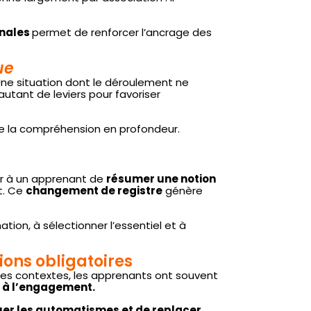
inales
permet de renforcer l’ancrage des
ue
Une situation dont le déroulement ne
tant de leviers pour favoriser
ule la compréhension en profondeur.
er à un apprenant de
résumer une notion
t. Ce
changement de registre
génère
ation, à sélectionner l’essentiel et à
ions obligatoires
 ces contextes, les apprenants ont souvent
et à l’engagement.
ouer les automatismes et de replacer