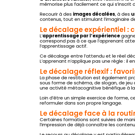
mémorise plus facilement ce qui s’inscrit
Recourir à des
images décalées
, à des
u
contenus, tout en stimulant l’imaginaire d
Le décalage expérientiel : 
L’
apprentissage par l’expérience
gagne 
correspond pas à ce que l’apprenant atte
l’apprentissage actif.
Ce décalage entre l’attendu et le réel d
L’apprenant n’applique pas une règle : il e
Le décalage réflexif : favor
La phase de restitution est également p
sous forme de schéma, de slogan, de jeu d
une activité métacognitive bénéfique à l
Loin d’être un simple exercice de forme, ce 
reformuler dans son propre langage.
Le décalage face à la routi
Certaines formations sont suivies de mani
l’impression de déjà connaître les conten
Le recours au décalage y est particulière