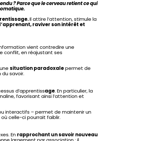
ndu ? Parce que le cerveau retient ce qui
utomatique.
rentissage.
Il attire l’attention, stimule la
l’apprenant, raviver son intérêt et
nformation vient contredire une
 conflit, en réajustant ses
 une
situation paradoxale
permet de
 du savoir.
cessus d’apprentiss
age
. En particulier, la
aline, favorisant ainsi l’attention et
s ou interactifs – permet de maintenir un
ù celle-ci pourrait faiblir.
xes. En
rapprochant un savoir nouveau
onne largement par association : il