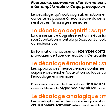
Pourquoi se souvient-on d’un formateur un
interrompt la routine. Ce qui provoque un
Le décalage, qu’il soit cognitif, émotionne
curiosité et pousse à reconstruire du sens.
renforcer l’ancrage mémoriel.
Le décalage cognitif :
surp
La
dissonance cognitive
est un mécanism
représentation mentale préexistante, cela 
connaissances.
En formation, proposer un
exemple contre
provoquer ce type de réaction. Ce trouble 
Le décalage émotionnel : s
Les apports des neurosciences confirmen
surprise déclenche l’activation du locus coe
l’encodage en mémoire.
Dans un module de formation, l’
introduct
niveau élevé de
vigilance cognitive
. La 
Le décalage analogique : m
Les métaphores et les analogies jouent u
d’un univers familier
, elles facilitent l