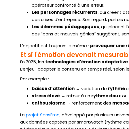
opérateur confronté à une erreur.
Les personnages récurrents
, qui créent a
des crises d’entreprise. Son regard, parfois n
Les dilemmes pédagogiques
, qui placent 
des “bons et mauvais génies” suggèrent, sans
L’objectif est toujours le même :
provoquer une r
Et si l'émotion devenait mesurab
En 2025, les
technologies d’émotion adaptative
L’enjeu : adapter le contenu en temps réel, selon 
Par exemple :
baisse d’attention
→ variation de
rythme
o
stress élevé
→ retour à un
rythme doux
ou
enthousiasme
→ renforcement des
messag
Le
projet SensEmo
, développé par plusieurs univer
aux données captées par smartwatch (rythme card