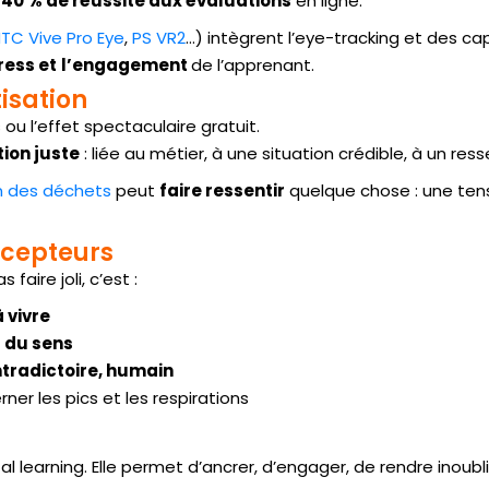
40 % de réussite aux évaluations
en ligne.
TC Vive Pro Eye
,
PS VR2
…) intègrent l’eye-tracking et des ca
tress et
l’engagement
de l’apprenant.
isation
 ou l’effet spectaculaire gratuit.
tion
juste
: liée au métier, à une situation crédible, à un ress
n des déchets
peut
faire ressentir
quelque chose : une ten
ncepteurs
s faire joli, c’est :
 vivre
 du sens
ontradictoire, humain
ner les pics et les respirations
al learning. Elle permet d’ancrer, d’engager, de rendre inoubl