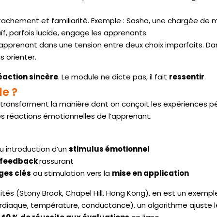
ttachement et familiarité. Exemple : Sasha, une chargée de 
aïf, parfois lucide, engage les apprenants.
l’apprenant dans une tension entre deux choix imparfaits. Da
 orienter.
éaction sincère
. Le module ne dicte pas, il fait
ressentir
.
le ?
transforment la manière dont on conçoit les expériences p
les réactions émotionnelles de l’apprenant.
u introduction d’un
stimulus émotionnel
feedback
rassurant
es clés
ou stimulation vers la
mise en application
sités (Stony Brook, Chapel Hill, Hong Kong), en est un exem
iaque, température, conductance), un algorithme ajuste 