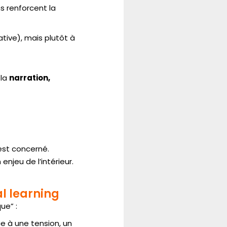
 renforcent la
ative), mais plutôt à
 la
narration,
 est concerné.
njeu de l’intérieur.
al learning
ue” :
e à une tension, un