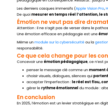
pédagogique en conséquence. Résultat : jusqu’à
+
Les derniers casques immersifs (
Apple Vision Pro
,
H
De quoi
mesurer en temps réel
l’attention, le s
Émotion ne veut pas dire dramat
Attention : il ne s’agit pas de verser dans le pathos
Une émotion efficace en pédagogie est une
émo
Même un
module sur la cybersécurité
ou la
gestio
responsabilité.
Ce que cela change pour les co
Concevoir une
émotion pédagogique
, ce n’est pa
penser le message clé comme un
moment à
choisir visuels, dialogues, silences qui
portent
accepter l’imperfection :
le réel est flou, c
gérer le
rythme émotionnel
du module : alter
En conclusion
En 2025, l’émotion est un levier stratégique en digit