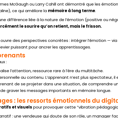
mes McGaugh ou Larry Cahill ont démontré que les émotions
ine), ce qui améliore la
mémoire à long terme
.
une différence liée à la nature de l’émotion (positive ou nég
rcément le sourire qu’on retient, mais le frisson.
 ouvre des perspectives concrètes : intégrer l’émotion — via
levier puissant pour ancrer les apprentissages.
prenants
ux :
alise l’attention, ressource rare à l’ère du multitâche.
ersonnelle au contenu. L’apprenant n’est plus spectateur, il
prenant de se projeter dans une situation, de comprendre un e
t de graver les messages importants en mémoire longue.
ges : les ressorts émotionnels du digit
ratifs et visuels
pour provoquer cette “vibration pédagogiq
arratif : une vendeuse qui doute de son rôle, un manager fac