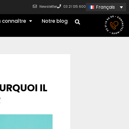
Français
Newsletter
03 21 135 600
 connaître
Notre blog
URQUOI IL
R