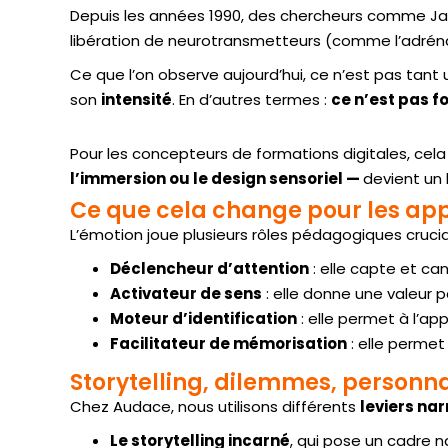
Depuis les années 1990, des chercheurs comme Ja
libération de neurotransmetteurs (comme l’adrénal
Ce que l’on observe aujourd’hui, ce n’est pas tant 
son
intensité
. En d’autres termes :
ce n’est pas fo
Pour les concepteurs de formations digitales, cela
l’immersion ou le design sensoriel —
devient un 
Ce que cela change pour les ap
L’émotion joue plusieurs rôles pédagogiques crucia
Déclencheur d’attention
: elle capte et can
Activateur de sens
: elle donne une valeur p
Moteur d’identification
: elle permet à l’ap
Facilitateur de mémorisation
: elle perme
Storytelling, dilemmes, personna
Chez Audace, nous utilisons différents
leviers nar
Le storytelling incarné
, qui pose un cadre n