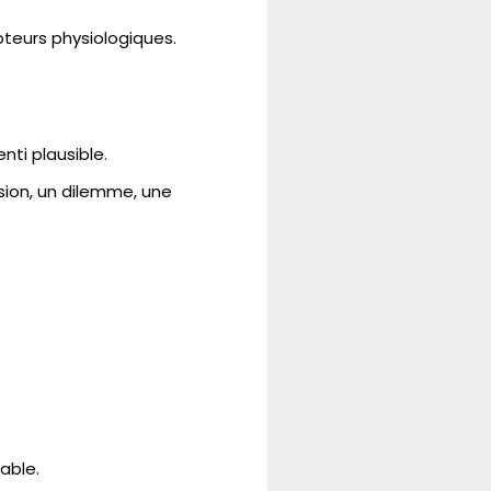
pteurs physiologiques.
enti plausible.
sion, un dilemme, une
iable.