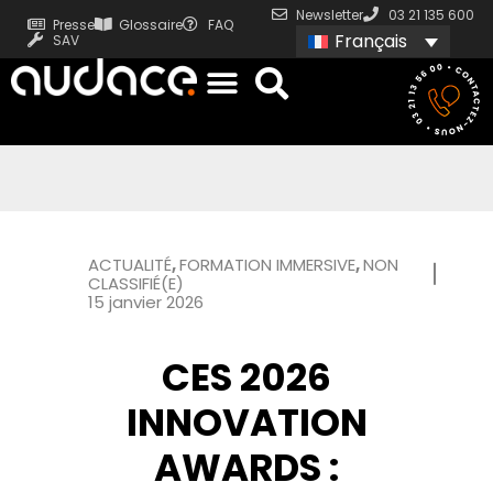
Newsletter
03 21 135 600
Presse
Glossaire
FAQ
Français
SAV
ACTUALITÉ
,
FORMATION IMMERSIVE
,
NON
CLASSIFIÉ(E)
15 janvier 2026
CES 2026
INNOVATION
AWARDS :