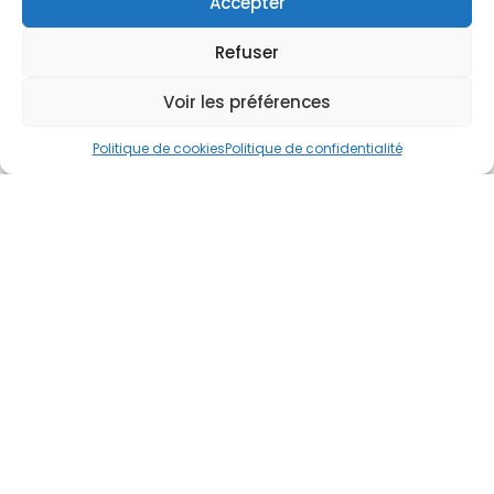
Accepter
Refuser
Demandez
un devis facilement !
Voir les préférences
Politique de cookies
Politique de confidentialité
Parlez-nous de votre projet