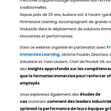
méthode d’apprentissage supérieure aux techni
traditionnelles.
Depuis près de 25 ans, Audace est à l’avant-gar
l’Immersive Learning, accompagnant de grands 
l’industrie dans le déploiement de solutions imme
innovantes et performantes.
Dans ce webinar organisé en partenariat avec
F
Immersive Learning
, Jérôme Poulain, Directeur 
d’Audace et Yann Leurent, Chef de Produit VR, v
des
insights approfondis sur les compétence
que la formation immersive peut renforcer c
employés
.
Vous explorerez également des
études de
cas
montrant
comment des leaders industriel
optimisé la performance de leurs équipes gr