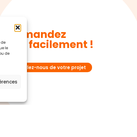
Demandez
devis facilement !
t de
ue le
 ou de
Parlez-nous de votre projet
férences