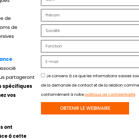
ques
de de
noms de
rsives
rance
associé
Je consens à ce que les informations saisies soie
ous partageront
de la demande de contact et de la relation commer
s spécifiques
hez vos
conformément à notre
politique de confidentialité
OBTENIR LE WEBINAIRE
s ont
âce à cette