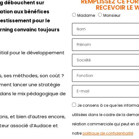
REMPLISSEZ CE FO
ing débouchent sur
RECEVOIR LE 
ation aux bénéfices
Madame
Monsieur
vestissement pour le
arning convainc toujours
nitial pour le développement
es, ses méthodes, son coût ?
ment lancer une stratégie
e dans le mix pédagogique de
Je consens à ce que les informat
utilisées dans le cadre de la dema
ons, et bien d’autres encore,
relation commerciale qui peut en
teur associé d’Audace et
notre
politique de confidentialité