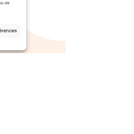
 ou de
férences