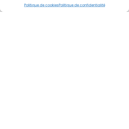
Politique de cookies
Politique de confidentialité
CONTACTEZ
-NOUS
Je veux être rappelé(e)
NEWSLETTER