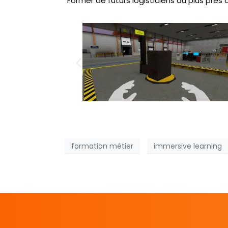
Former de futurs logisticiens au plus près 
formation métier
immersive learning