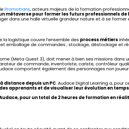
de
Promotrans
, acteurs majeurs de la formation professionne
un métaverse pour former les futurs professionnels de l
er dans une halle virtuelle grandeur nature et à se former e
e la logistique couvre l’ensemble des
process métiers
inhér
n et emballage de commandes ; stockage, déstockage et réa
ome (Meta Quest 3), doit mener à bien ses missions dans u
rateur de commande, inventoriste, cariste, contrôleur qualit
r Audace comportent également des personnages non joueurs
 à distance depuis un PC
. Audace Digital Learning a, pour 
des apprenants et de visualiser leur évolution en temps 
 Audace, pour un total de
2
heures de formation en réalité