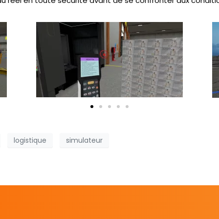
du réel en toute sécurité avant de se confronter aux condition
logistique
simulateur