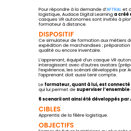
Pour répondre à la demande d’
AFTRAL
et 
logistique, Audace Digital Learning
a créé 
casques VR autonomes sont invités à plong
formateur à distance.
DISPOSITIF
Ce simulateur de formation aux métiers d
expédition de marchandises ; préparatio
qualité ou encore inventaire.
L’apprenant, équipé d’un casque VR auton
interagissant avec d’autres avatars (prépa
l’expérience, les scénarii développés pa
l’apprenant doit aussi tenir compte.
Le
formateur, quant à lui, est connecté
qui lui permet de
superviser l’ensemble 
6 scenarii ont ainsi été développés par
CIBLES
Apprentis de la filière logistique.
OBJECTIFS