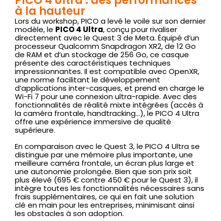
PICO 4 Ultra : des performances
à la hauteur
Lors du workshop, PICO a levé le voile sur son dernier
modèle, le
PICO 4 Ultra
, conçu pour rivaliser
directement avec le Quest 3 de Meta. Équipé d’un
processeur Qualcomm Snapdragon XR2, de 12 Go
de RAM et d’un stockage de 256 Go, ce casque
présente des caractéristiques techniques
impressionnantes. Il est compatible avec OpenXR,
une norme facilitant le développement
d’applications inter-casques, et prend en charge le
Wi-Fi 7 pour une connexion ultra-rapide. Avec des
fonctionnalités de réalité mixte intégrées (accès à
la caméra frontale, handtracking…), le PICO 4 Ultra
offre une expérience immersive de qualité
supérieure.
En comparaison avec le Quest 3, le PICO 4 Ultra se
distingue par une mémoire plus importante, une
meilleure caméra frontale, un écran plus large et
une autonomie prolongée. Bien que son prix soit
plus élevé (695 € contre 450 € pour le Quest 3), il
intègre toutes les fonctionnalités nécessaires sans
frais supplémentaires, ce qui en fait une solution
clé en main pour les entreprises, minimisant ainsi
les obstacles à son adoption.