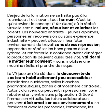
L’enjeu de la formation ne se limite pas à la
technique : il est avant tout
humain
. C’est ici
qu’intervient le concept
IT for Good
, où la réalité
virtuelle sert à
inclure, sécuriser et valoriser
les
talents. Les nouveaux entrants – jeunes diplômés,
personnes en reconversion ou sans expérience
industrielle – peuvent découvrir leur futur
environnement de travail
sans stress ni pression
,
apprendre et répéter les bons gestes à leur
rythme, et renforcer leur confiance avant d’intégrer
la production. Ils peuvent aussi, très vite,
valider si
le métier leur convient
– sans mobiliser une
machine réelle, ni prendre de risque.
La VR joue un rôle clé dans
la découverte de
secteurs habituellement peu accessibles
:
installations nucléaires, salles blanches
pharmaceutiques, zones à atmosphère contrôlée…
Autant d’univers qui peuvent impressionner, voire
rebuter si on y entre sans préparation. Grâce à
l’immersion virtuelle, les futurs collaborateurs
peuvent
dédramatiser ces environnements
, se
familiariser avec les protocoles, l’ambiance, les