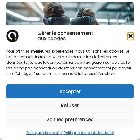
Gérer le consentement
aux cookies
Pour offrir les meilleures expériences, nous utilisons les cookies. Le
fait de consentir aux cookies nous permettra de traiter des
données telles que le comportement de navigation sur ce site. Le
fait de ne pas consentir ou de retirer son consentement peut avoir
un effet négatif sur certaines caractéristiques et fonctions.
Dans le cadre de la formation, la réalité virtuelle
(RV) offre des expériences immersives complètes
Accepter
en plongeant les apprenants dans des
environnements simulés. La réalité mixte (RM), qui
Refuser
combine éléments virtuels et monde réel, permet
d’aller encore plus loin. En ajoutant des interactions
entre le virtuel et le réel, la RM offre des
Voir les préférences
perspectives nouvelles pour des formations plus
efficaces, collaboratives et immédiatement
applicables. Avec l’arrivée des nouveaux casques,
Politique de cookies
Politique de confidentialité
tels que ceux de
Meta
et
Pico
, cette technologie