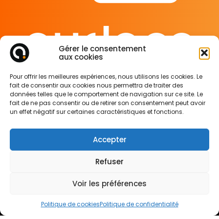
Gérer le consentement
aux cookies
65 rue de Glasgow
Pour offrir les meilleures expériences, nous utilisons les cookies. Le
62138 Douvrin France
fait de consentir aux cookies nous permettra de traiter des
données telles que le comportement de navigation sur ce site. Le
fait de ne pas consentir ou de retirer son consentement peut avoir
Mentions légales
un effet négatif sur certaines caractéristiques et fonctions.
Politique de confidentialité
Politique des cookies
Accepter
Refuser
SUIVEZ-NOUS SUR
Voir les préférences
Politique de cookies
Politique de confidentialité