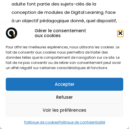
adulte font partie des sujets-clés de la
conception de modules de Digital Learning. Face
à un objectif pédagogique donné, quel dispositif,
quelle pédagogie, quel concept créatif mettre
Gérer le consentement
aux cookies
en place pour s’assurer de la rétention de savoirs
? De nombreux chercheurs en psychologie et
Pour offrir les meilleures expériences, nous utilisons les cookies. Le
fait de consentir aux cookies nous permettra de traiter des
sciences du comportement étudient les
données telles que le comportement de navigation sur ce site. Le
mécanismes qui influencent la motivation chez
fait de ne pas consentir ou de retirer son consentement peut avoir
un effet négatif sur certaines caractéristiques et fonctions.
les adultes ainsi que les facteurs qui
interagissent pour la stimuler ou l’inhiber.
Accepter
PRINCIPAUX RESSORTS DE LA
Refuser
MOTIVATION À APPRENDRE CHEZ
L’ADULTE
Voir les préférences
Pour susciter l’envie d’apprendre, il est crucial de
Politique de cookies
Politique de confidentialité
comprendre ce qui motive l’apprenant. Les